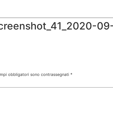
creenshot_41_2020-09
g
ampi obbligatori sono contrassegnati
*